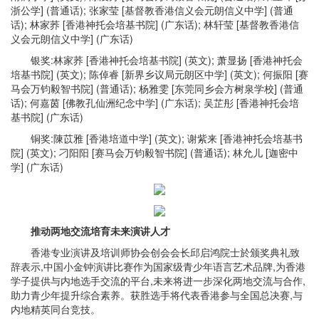
浙公学] (普通话); 张家莹 [基督教香港信义会元朗信义中学] (普通
话); 林家荞 [香港神托会培基书院] (广东话); 林轩莹 [基督教香港信
义会元朗信义中学] (广东话)
银奖:林家荞 [香港神托会培基书院] (英文); 萧显扬 [香港神托会
培基书院] (英文); 陈倬睿 [新界乡议局元朗区中学] (英文); 何振阳 [赛
马会万钧毅智书院] (普通话); 杨雅雯 [东莞同乡会方树泉学校] (普通
话); 何嘉茵 [佛教孔仙洲纪念中学] (广东话); 吴芷彤 [香港神托会培
基书院] (广东话)
铜奖:陳苡雅 [香港培道中学] (英文); 谢紫来 [香港神托会培基书
院] (英文); 刁阳阳 [赛马会万钧毅智书院] (普通话); 林允儿 [迦密中
学] (广东话)
推动两地交流培育未来演讲人才
香港专业演讲及培训师协会创会会长邱启鸿院士於颁奖典礼致
辞表示,中国小金钟演讲比赛作为国家级青少年语言艺术品牌,为香港
学子提供与内地选手交流的平台,未来将进一步深化两地交流与合作,
助力青少年提升综合素养。获胜选手将代表香港参与全国总决赛,与
内地精英同台竞技。