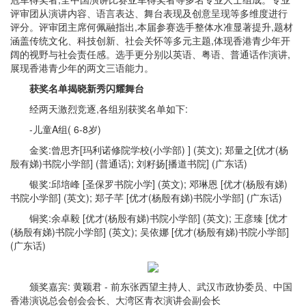
评审团从演讲内容、语言表达、舞台表现及创意呈现等多维度进行
评分。评审团主席何佩融指出,本届参赛选手整体水准显著提升,题材
涵盖传统文化、科技创新、社会关怀等多元主题,体现香港青少年开
阔的视野与社会责任感。选手更分别以英语、粤语、普通话作演讲,
展现香港青少年的两文三语能力。
获奖名单揭晓新秀闪耀舞台
经两天激烈竞逐,各组别获奖名单如下:
-儿童A组( 6-8岁)
金奖:曾思齐[玛利诺修院学校(小学部) ] (英文); 郑量之[优才(杨
殷有娣)书院小学部] (普通话); 刘籽扬[播道书院] (广东话)
银奖:邱培峰 [圣保罗书院小学] (英文); 邓琳恩 [优才(杨殷有娣)
书院小学部] (英文); 郑子芊 [优才(杨殷有娣)书院小学部] (广东话)
铜奖:余卓毅 [优才(杨殷有娣)书院小学部] (英文); 王彦臻 [优才
(杨殷有娣)书院小学部] (英文); 吴依娜 [优才(杨殷有娣)书院小学部]
(广东话)
颁奖嘉宾: 黄颖君 - 前东张西望主持人、武汉市政协委员、中国
香港演说总会创会会长、大湾区青衣演讲会副会长