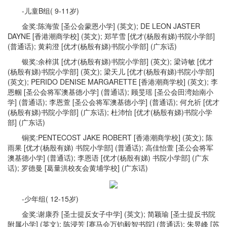
-儿童B组( 9-11岁)
金奖:陈海萤 [圣公会蒙恩小学] (英文); DE LEON JASTER
DAYNE [香港潮商学校] (英文); 郑芊雪 [优才(杨殷有娣)书院小学部]
(普通话); 黄莉澄 [优才(杨殷有娣)书院小学部] (广东话)
银奖:余梓淇 [优才(杨殷有娣)书院小学部] (英文); 梁诗敏 [优才
(杨殷有娣)书院小学部] (英文); 梁天儿 [优才(杨殷有娣)书院小学部]
(英文); PERIDO DENISE MARGARETTE [香港潮商学校] (英文); 李
恩帼 [圣公会将军澳基德小学] (普通话); 顾旻瑶 [圣公会田湾始南小
学] (普通话); 李恩萱 [圣公会将军澳基德小学] (普通话); 何允祈 [优才
(杨殷有娣)书院小学部] (广东话); 杜沛怡 [优才(杨殷有娣)书院小学
部] (广东话)
铜奖:PENTECOST JAKE ROBERT [香港潮商学校] (英文); 陈
雨果 [优才(杨殷有娣) 书院小学部] (普通话); 高佳怡萱 [圣公会将军
澳基德小学] (普通话); 李恩语 [优才(杨殷有娣) 书院小学部] (广东
话); 罗德曼 [葛量洪校友会黄埔学校] (广东话)
-少年组( 12-15岁)
金奖:谢康乔 [圣士提反女子中学] (英文); 简颖瑜 [圣士提反书院
附属小学] (英文); 陈浸芳 [赛马会万钧毅智书院] (普通话); 朱昱峰 [苏