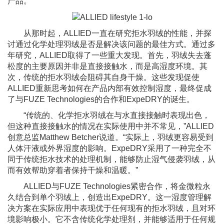
产品。
从那时起，ALLIED一直在研究拒水羽绒的性能，并探
讨通过化学处理羽绒是否是解决该问题的最佳方式。通过多
年研究，ALLIED取得了一些重大发现。首先，羽绒失去蓬
松度的主要原因并非是直接接触水，而是高湿度环境。其
次，传统的拒水羽绒会阻碍其自身干燥。这些发现促使
ALLIED重新思考如何在产品内部有效控制湿度，最终促成
了与FUZE Technologies的合作和ExpeDRY的诞生。
“传统的、化学拒水羽绒在与水直接接触时表现出色，
但这种直接接触水的情况在实际使用中并不常见，”ALLIED
创意总监Matthew Betcher说道。“实际上，羽绒更容易受到
人体汗液或外界湿度的影响。ExpeDRY采用了一种完全不
同于传统拒水技术的处理机制，能够防止湿气侵袭羽绒，从
而有效帮助穿着者保持干燥和温暖。”
ALLIED与FUZE Technologies紧密合作，将金微粒永
久结合到单个羽绒上，创造出ExpeDRY。这一湿度管理解
决方案在实际应用中表现优于任何现有的拒水羽绒，且对环
境影响极小。它不含传统化学处理剂，并能够适用于任何规