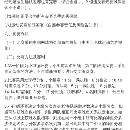
经现场医生确认退赛也算完赛，保证金退回。2.但违反赛规赛风保证
金不予退回）。
(七)保险:组委会为所有参赛选手购买保险。
(八)运动员赛前须签署《自愿参赛责任及风险告知书》。
九、竞赛办法
（一）比赛采用中国网球协会颁布的最新《中国匹克球运动竞赛规
则》。
（二）比赛方法及赛制：
1.第一阶段为小组循环赛，小组前两名出线，第二阶段淘汰赛，采用
固定落位的方法，不再重新抽签，进行交叉淘汰赛。
2.比赛采用发球得分制，小组赛 11 分一局决胜，6 分换边，10:10
时需净胜 2 分，13 分封顶。淘汰赛 15 分一局决胜， 8 分换边，
14:14 时需净胜 2 分，17 分封顶。决赛和3、4 名附加赛 11 分三局
两胜，决胜局 6 分换边。
3.小组循环赛决定小组名次办法:按各队获胜次数决定小组名次。如
遇两队获胜次数相等，则以两队相互间比赛胜负关系决定名次。如
三队或以上获胜次数相等，则按在同一小组中所有比赛的净胜分多
少决定名次，分数多者名次列前，如出现其中有二个队的净胜分相
同，则以这两队间比赛胜负决定排名;如仍有三个或以上的队净胜分