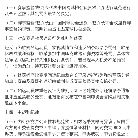
（一）赛事监督/裁判长代表中国网球协会负责对比赛进行规范运行
及全面监督，其判罚为最终的决定。
（二）赛事监督/裁判长由中国网球协会选派，裁判长可全权履行赛
事监督的职责。裁判员由当地匹克球协会选派。
十三、对参赛运动员违反行为准则的处罚
违反行为准则的运动员，将视其情节和违反的条款给予罚分、取消
比赛成绩和资格、取消参加中国匹克球巡回赛资格等处罚。具体方
法详见《运动员行为准则处罚条例》。若出现本人积分不足扣罚
时，记为负分，待其获得积分后再进行扣减。
（一）处罚程序比赛期间违纪由裁判长记录违纪行为和填写罚分通
知单；赛前及赛场外违纪由裁判长或赛事监督直接实施处罚。
（二）如运动员严重违反行为准则，除上述处罚外，还将给予通报
批评直至禁赛的处罚。通报批评发布在中国网球协会官网及相关报
道媒体平台。
十四、申诉和纪律
（一）为维护竞赛公正性和规范性，如对选手资格有异议，应由异
议方向组委会提交书面申请，并提供举证材料，同时交纳 800 元申
诉费，赛事组委会受理申诉并进行核实。申诉成功，申诉费退还；