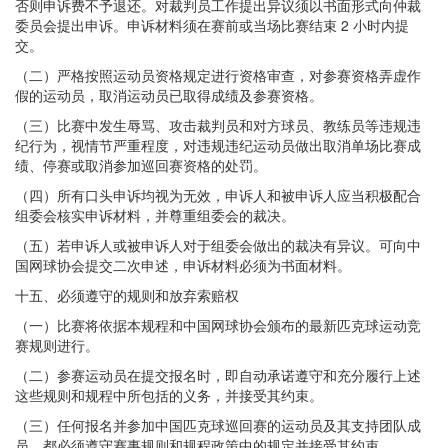
否则申诉费不予退还。对裁判员工作提出异议须以书面形式向仲裁
委员会提出申诉。申诉材料须在赛前或当场比赛结束 2 小时内提
交。
（二）严格按照运动员资格规定进行资格审查，对参赛资格弄虚作
假的运动员，取消运动员已取得成绩及参赛资格。
（三）比赛中发生辱骂、攻击裁判员和对方球员、教练员等违规违
纪行为，视情节严重程度，对违规违纪运动员做出取消单场比赛成
绩、停赛或取消参加巡回赛资格的处罚。
（四）所有口头申诉均视为无效，申诉人和被申诉人应当积极配合
组委会核实申诉材料，并尊重组委会的裁决。
（五）若申诉人或被申诉人对于组委会做出的裁决有异议。可向中
国网球协会提交二次申述，申诉材料必须为书面材料。
十五、必须遵守的规则和放弃索赔权
（一）比赛将依据本规程和中国网球协会颁布的最新匹克球运动竞
赛规则进行。
（二）参赛运动员在提交报名时，即自动承诺遵守和充分履行上述
这些规则和规程中所包括的义务，并接受其约束。
（三）任何报名并参加中国匹克球巡回赛的运动员及其支持团队成
员，都必须遵守赛事规则和规程政策中的规定并接受其约束。