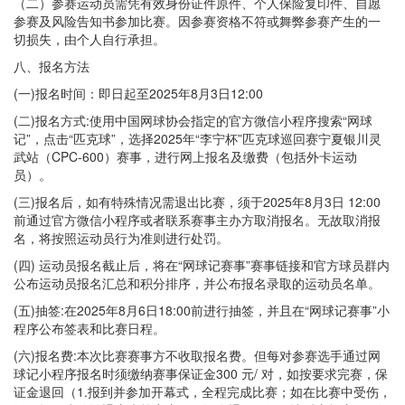
（二）参赛运动员需凭有效身份证件原件、个人保险复印件、自愿
参赛及风险告知书参加比赛。因参赛资格不符或舞弊参赛产生的一
切损失，由个人自行承担。
八、报名方法
(一)报名时间：即日起至2025年8月3日12:00
(二)报名方式:使用中国网球协会指定的官方微信小程序搜索“网球
记”，点击“匹克球”，选择2025年“李宁杯”匹克球巡回赛宁夏银川灵
武站（CPC-600）赛事，进行网上报名及缴费（包括外卡运动
员）。
(三)报名后，如有特殊情况需退出比赛，须于2025年8月3日 12:00
前通过官方微信小程序或者联系赛事主办方取消报名。无故取消报
名，将按照运动员行为准则进行处罚。
(四) 运动员报名截止后，将在“网球记赛事”赛事链接和官方球员群内
公布运动员报名汇总和积分排序，并公布报名录取的运动员名单。
(五)抽签:在2025年8月6日18:00前进行抽签，并且在“网球记赛事”小
程序公布签表和比赛日程。
(六)报名费:本次比赛赛事方不收取报名费。但每对参赛选手通过网
球记小程序报名时须缴纳赛事保证金300 元/ 对，如按要求完赛，保
证金退回（1.报到并参加开幕式，全程完成比赛；如在比赛中受伤，