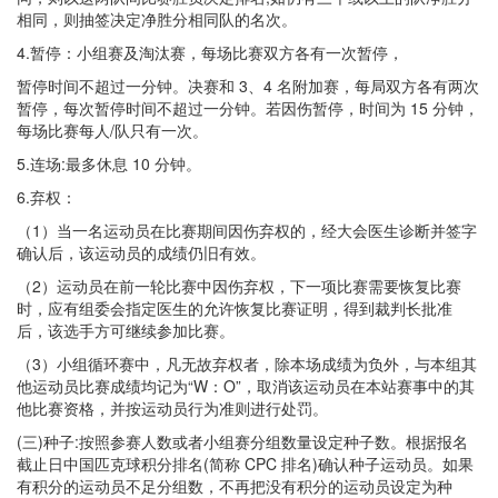
相同，则抽签决定净胜分相同队的名次。
4.暂停：小组赛及淘汰赛，每场比赛双方各有一次暂停，
暂停时间不超过一分钟。决赛和 3、4 名附加赛，每局双方各有两次
暂停，每次暂停时间不超过一分钟。若因伤暂停，时间为 15 分钟，
每场比赛每人/队只有一次。
5.连场:最多休息 10 分钟。
6.弃权：
（1）当一名运动员在比赛期间因伤弃权的，经大会医生诊断并签字
确认后，该运动员的成绩仍旧有效。
（2）运动员在前一轮比赛中因伤弃权，下一项比赛需要恢复比赛
时，应有组委会指定医生的允许恢复比赛证明，得到裁判长批准
后，该选手方可继续参加比赛。
（3）小组循环赛中，凡无故弃权者，除本场成绩为负外，与本组其
他运动员比赛成绩均记为“W：O”，取消该运动员在本站赛事中的其
他比赛资格，并按运动员行为准则进行处罚。
(三)种子:按照参赛人数或者小组赛分组数量设定种子数。根据报名
截止日中国匹克球积分排名(简称 CPC 排名)确认种子运动员。如果
有积分的运动员不足分组数，不再把没有积分的运动员设定为种