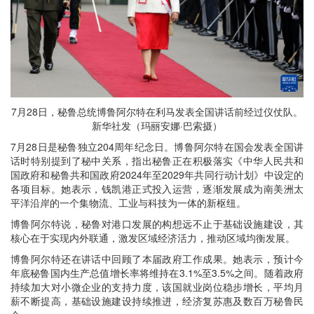
7月28日，秘鲁总统博鲁阿尔特在利马发表全国讲话前经过仪仗队。
新华社发（玛丽安娜·巴索摄）
7月28日是秘鲁独立204周年纪念日。博鲁阿尔特在国会发表全国讲
话时特别提到了秘中关系，指出秘鲁正在积极落实《中华人民共和
国政府和秘鲁共和国政府2024年至2029年共同行动计划》中设定的
各项目标。她表示，钱凯港正式投入运营，逐渐发展成为南美洲太
平洋沿岸的一个集物流、工业与科技为一体的新枢纽。
博鲁阿尔特说，秘鲁对港口发展的构想远不止于基础设施建设，其
核心在于实现内外联通，激发区域经济活力，推动区域均衡发展。
博鲁阿尔特还在讲话中回顾了本届政府工作成果。她表示，预计今
年底秘鲁国内生产总值增长率将维持在3.1%至3.5%之间。随着政府
持续加大对小微企业的支持力度，该国就业岗位稳步增长，平均月
薪不断提高，基础设施建设持续推进，经济复苏惠及数百万秘鲁民