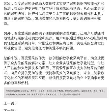
其次，百度爱采购还借助大数据技术实现了采购数据的智能分析和
预测，帮助用户更好地了解市场行情和供应商动态，从而做出更明
智的采购决策。用户可以通过平台上丰富的数据报表和分析工具，
快速了解采购情况，发现潜在的风险和机会，提升采购效率和效
益。
另外，百度爱采购还提供了便捷的采购管理功能，让用户可以随时
随地进行采购流程的监控和跟踪。用户可以通过手机App或电脑端网
页轻松查看采购订单、审批流程和供应商信息，实现采购全流程的
可视化管理，避免信息孤岛和沟通不畅的问题。
总的来说，百度爱采购作为一款创新的数字化采购平台，为企业提
供了全方位的采购解决方案，助力企业实现采购数字化转型。借助
人工智能和大数据技术的应用，百度爱采购正在改变传统采购的模
式，向用户提供更加智能、便捷和高效的采购服务。未来，随着数
字化技术的不断发展和应用，相信百度爱采购将为企业采购带来更
多的惊喜和便利。
上一篇：
下一篇：