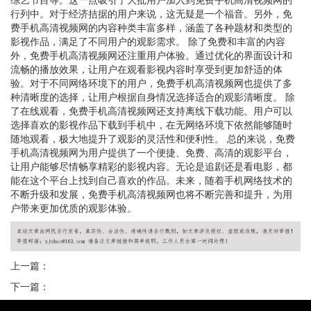
行列中。对于经济拮据的用户来说，这无疑是一个福音。另外，免
费手机高清视频网的内容种类丰富多样，涵盖了各种题材和类型的
影视作品，满足了不同用户的观影需求。 除了免费和丰富的内容
外，免费手机高清视频网还注重用户体验。通过优化的界面设计和
流畅的播放效果，让用户在观看影视内容时享受到更加舒适的体
验。对于不同网络环境下的用户，免费手机高清视频网也提供了多
种清晰度的选择，让用户根据自身情况选择适合的观影清晰度。 除
了在线观看，免费手机高清视频网还支持离线下载功能。用户可以
选择喜欢的影视作品下载到手机中，在无网络环境下依然能够随时
随地观看，极大地提升了观影的灵活性和便利性。 总的来说，免费
手机高清视频网为用户提供了一个便捷、免费、高清的观影平台，
让用户能够尽情畅享精彩的影视内容。无论是追剧还是看电影，都
能在这个平台上找到自己喜欢的作品。未来，随着手机网络技术的
不断升级和发展，免费手机高清视频网也将不断完善和提升，为用
户带来更加优质的观影体验。
上一篇：
下一篇：