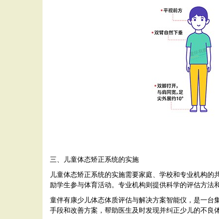
三、儿童体态矫正系统的实施
儿童体态矫正系统的实施需要家庭、学校和专业机构的
励学生参与体育活动。专业机构则提供科学的评估方法
童伴有康少儿体态体质评估与解决方案智能仪，是一台
手段和改善方案，帮助医生及时发现并纠正少儿的不良