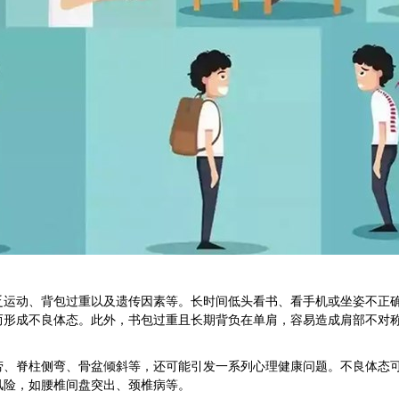
乏运动、背包过重以及遗传因素等。长时间低头看书、看手机或坐姿不正
而形成不良体态。此外，书包过重且长期背负在单肩，容易造成肩部不对
劳、脊柱侧弯、骨盆倾斜等，还可能引发一系列心理健康问题。不良体态
风险，如腰椎间盘突出、颈椎病等。