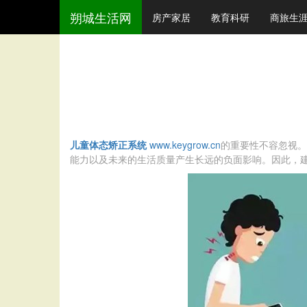
朔城生活网
房产家居
教育科研
商旅生
儿童体态矫正系统
www.keygrow.cn
的重要性不容忽视。
能力以及未来的生活质量产生长远的负面影响。因此，