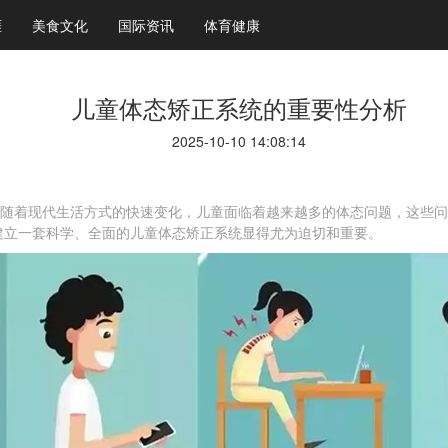
涯
美食文化
国际资讯
体育健康
儿童体态矫正系统的重要性分析
2025-10-10 14:08:14
随着现代生活方式的快速变化，儿童面临着越来越多的体态问题，这些问
建立一套科学、全面的儿童体态矫正系统显得尤为迫切和重要。