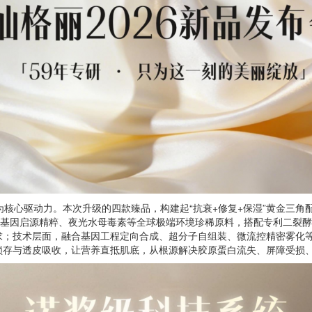
为核心驱动力。本次升级的四款臻品，构建起“抗衰+修复+保湿”黄金三
DRN深海基因启源精粹、夜光水母毒素等全球极端环境珍稀原料，搭配专利二
求；技术层面，融合基因工程定向合成、超分子自组装、微流控精密雾化
锁存与透皮吸收，让营养直抵肌底，从根源解决胶原蛋白流失、屏障受损