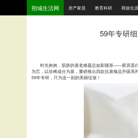
朔城生活网
房产家居
教育科研
商旅生
59年专研细
时光匆匆，肌肤的衰老难题总如影随形——胶原蛋白
为芯，以珍稀成分为基，重磅推出四款抗衰臻品升级系
59年专研，只为这一刻的美丽绽放！