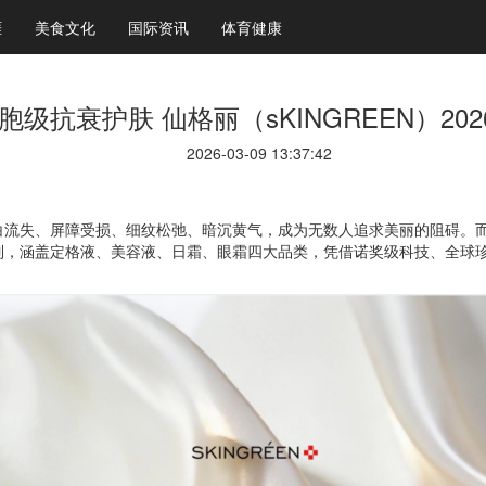
涯
美食文化
国际资讯
体育健康
胞级抗衰护肤 仙格丽（sKINGREEN）20
2026-03-09 13:37:42
流失、屏障受损、细纹松弛、暗沉黄气，成为无数人追求美丽的阻碍。而深耕
列，涵盖定格液、美容液、日霜、眼霜四大品类，凭借诺奖级科技、全球