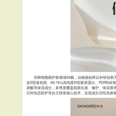
深耕细胞级护肤领域59载，仙格丽始终以科研创新
选S型玻色因、99.76%高纯度III型胶原蛋白、P
尿酸等保湿成分，多维度覆盖肌肤抗衰、修护、保湿需
日间动态防护等自主研发核心技术，实现成分活性高效