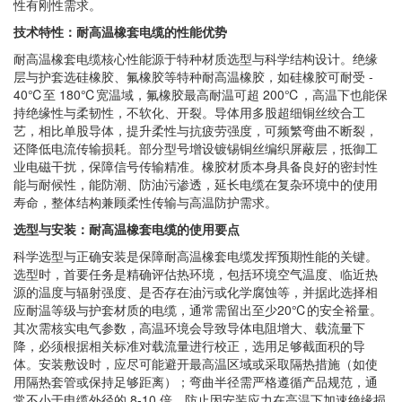
性有刚性需求。
技术特性：耐高温橡套电缆的性能优势
耐高温橡套电缆核心性能源于特种材质选型与科学结构设计。绝缘
层与护套选硅橡胶、氟橡胶等特种耐高温橡胶，如硅橡胶可耐受 -
40℃至 180℃宽温域，氟橡胶最高耐温可超 200℃，高温下也能保
持绝缘性与柔韧性，不软化、开裂。导体用多股超细铜丝绞合工
艺，相比单股导体，提升柔性与抗疲劳强度，可频繁弯曲不断裂，
还降低电流传输损耗。部分型号增设镀锡铜丝编织屏蔽层，抵御工
业电磁干扰，保障信号传输精准。橡胶材质本身具备良好的密封性
能与耐候性，能防潮、防油污渗透，延长电缆在复杂环境中的使用
寿命，整体结构兼顾柔性传输与高温防护需求。
选型与安装：耐高温橡套电缆的使用要点
科学选型与正确安装是保障耐高温橡套电缆发挥预期性能的关键。
选型时，首要任务是精确评估热环境，包括环境空气温度、临近热
源的温度与辐射强度、是否存在油污或化学腐蚀等，并据此选择相
应耐温等级与护套材质的电缆，通常需留出至少20℃的安全裕量。
其次需核实电气参数，高温环境会导致导体电阻增大、载流量下
降，必须根据相关标准对载流量进行校正，选用足够截面积的导
体。安装敷设时，应尽可能避开最高温区域或采取隔热措施（如使
用隔热套管或保持足够距离）；弯曲半径需严格遵循产品规范，通
常不小于电缆外径的 8-10 倍，防止因安装应力在高温下加速绝缘损