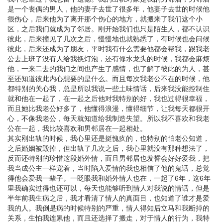
是一个丧偶的男人，他的妻子去世了很多年，他妻子去世的时候他
很伤心，后来他为了离开那个伤心的地方，就搬来了我们这个小
区，之后我们就成为了邻居。刚开始我们也只是陌生人，都不认识
彼此，后来撞见了几次之后，慢慢地也就熟悉了，有时候也会问候
彼此，后来还成为了朋友，平时我有什么需要他都会帮我，跟我老
公去上班了没有人给我换灯泡，还有修水龙头的时候，我都会麻烦
他，一来二去的我们之间也产生了感情，也了解了彼此的为人，甚
至还知道彼此内心想要的是什么。而且每次我老公不在的时候，他
都特别的关心我，总是所以我说一些土味情话，后来我没能控制住
就和他在一起了，在一起之后他对我特别的好，我也过得很幸福，
而且她比我老公好多了，他懂得浪漫，懂得细节，让我每天都很开
心，不像我老公，每天就知道给我制造失望。所以我不喜欢和我老
公在一起，我比较喜欢和男邻居在一起相处。
其实刚出轨的时候，我心里还是挺愧疚的，也特别的怕老公知道，
之后婚姻被毁掉，但出轨了几次之后，我心里就没有那种想法了，
反而还特别的珍惜这段婚外情，而且男邻居也发誓会好好爱我，把
我当成公主一样宠着，当时陷入爱情的我也相信了他的鬼话，总觉
得他会爱我一辈子。一眨眼我和婚外情人也在，一起了6年，这6年
里我确实过得也还可以，每天也能够听到情人对我说的情话，但是
半年前我生病之后，我才看清了情人的真面目，也知道了谁才是爱
我的人。我倒是病的时候特别的严重，情人得知后立马和我断掉的
关系，生怕我连累他，而且还选择了搬走，对于情人的行为，我特