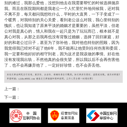
别的难过，我那么爱他，没想到他去在我需要帮忙的时候选择抛弃
我。而且在医院期间都是我老公一个人忙里忙外地伺候我，还对我
不离不弃，每天都问我想吃什么，平时的大直男，一下子变成了一
个暖男，对我特别的关心关爱，看到老公这么对我，我心里特别的
愧疚，也让我知道了原来平淡的婚姻才是重要的，虽然平淡，但老
公对我是真心的，情人和我在一起只是为了玩玩而已，根本就不是
真心对我，从那之后我再也没有背叛过婚姻，选择了回归家庭，好
好的和老公过日子，甚至为了弥补他，我对他也特别的照顾，因为
我觉得我已经对不起了他6年，我不能再让他受到任何伤害和委屈，
我一定要和他好好的相守到老，因为这才是我该做的事情。好在他
没有发现我出轨，不然他真的会很失望，所以我以后不会再伤害他
了，也不会再嫌弃他了，一定好好珍惜，也不会弄丢他。
上一篇：
下一篇：