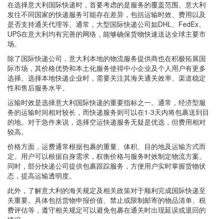
在选择意大利国际快递时，首要考虑的是服务的覆盖范围。意大利
发往不同国家的快递服务可能存在差异，包括运输时效、费用以及
是否支持通关代理等。通常，大型国际快递公司如DHL、FedEx、
UPS在意大利均有完善的网络，能够确保货物快速送达全球主要市
场。
除了国际快递公司，意大利本地的物流服务提供商也在积极拓展国
际市场，其价格优势和本土化服务使得中小企业及个人用户有更多
选择。选择本地快递企业时，需要关注其海关通关效率、渠道稳定
性和售后服务水平。
运输时效是选择意大利国际快递的重要指标之一。通常，经济型服
务的运输时间相对较长，而快递服务则可以在1-3天内将包裹送到目
的地。对于急件来说，选择空运快递服务无疑是优选，但费用相对
较高。
价格方面，运费通常根据包裹的重量、体积、目的地及运输方式而
定。用户可以根据自身需求，权衡价格与服务时效制定物流方案。
同时，部分快递公司提供包裹跟踪服务，方便用户实时掌握货物状
态，提高运输透明度。
此外，了解意大利的海关规定及相关政策对于顺利完成国际快递至
关重要。具体包括货物申报价值、禁止或限制邮寄的物品清单、税
费评估等，遵守相关规定可以避免包裹在通关时出现延误或退回的