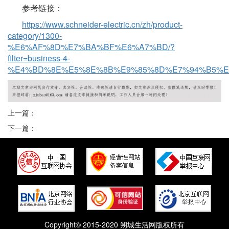
参考链接：
https://www.schneider-electric.cn/zh/product-
category/1300-
%E6%AF%8D%E7%BA%BF%E6%A7%BD/?
filter=business-4-
%E4%BD%8E%E5%8E%8B%E9%85%8D%E7%94%B5%E
上一篇：
下一篇：
Copyright© 2015-2020 朔城生活网版权所有