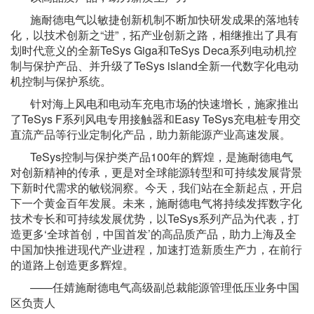
施耐德电气以敏捷创新机制不断加快研发成果的落地转
化，以技术创新之
“进”，拓产业创新之路，相继推出了具有
划时代意义的全新TeSys Giga和TeSys Deca系列电动机控
制与保护产品、并升级了TeSys island全新一代数字化电动
机控制与保护系统。
针对海上风电和电动车充电市场的快速增长，施家推出
了
TeSys F系列风电专用接触器和Easy TeSys充电桩专用交
直流产品等行业定制化产品，助力新能源产业高速发展。
TeSys控制与保护类产品100年的辉煌，是施耐德电气
对创新精神的传承，更是对全球能源转型和可持续发展背景
下新时代需求的敏锐洞察。今天，我们站在全新起点，开启
下一个黄金百年发展。未来，施耐德电气将持续发挥数字化
技术专长和可持续发展优势，以TeSys系列产品为代表，打
造更多‘全球首创，中国首发’的高品质产品，助力上海及全
中国加快推进现代产业进程，加速打造新质生产力，在前行
的道路上创造更多辉煌。
——任婧施耐德电气高级副总裁能源管理低压业务中国
区负责人