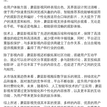
在用户体验方面，蘑菇影视同样表现出色。其界面设计简洁清晰，
便于用户快速查找和浏览感兴趣的内容。智能推荐系统能够根据用
户的观影历史和偏好，个性化推送符合口味的影片，大大提升了用
户的满意度和粘性。另外，蘑菇影视支持多终端同步观看，无论是
在手机、平板还是电脑上，都能获得流畅的观影体验。
技术上，蘑菇影视采取了先进的视频压缩和传输技术，保障了高清
播放的稳定性和高清画质，减少缓冲和卡顿现象。同时，平台还注
重版权保护，与多家影视内容提供商建立了合作关系，合法合规地
提供视频资源，赢得了用户和行业的信赖。
除了影视内容，蘑菇影视还积极拓展社区功能，搭建用户互动平
台。观众可以在评论区分享观影感受，参与剧情讨论，甚至投稿原
创影评，这不仅丰富了平台的内容生态，也促进了用户之间的交流
与粘性。
从市场发展趋势来看，蘑菇影视顺应数字娱乐的潮流，持续优化产
品和服务。面对激烈的竞争环境，平台不断创新，提升用户留存率
和付费转化率。未来，随着5G、人工智能等技术的广泛应用，蘑菇
影视有望通过更加智能化和个性化的内容推荐，以及更丰富的互动
功能，为用户带来更加全面的娱乐体验。
综上所述，蘑菇影视凭借其丰富的资源、多样的内容、优质的用户