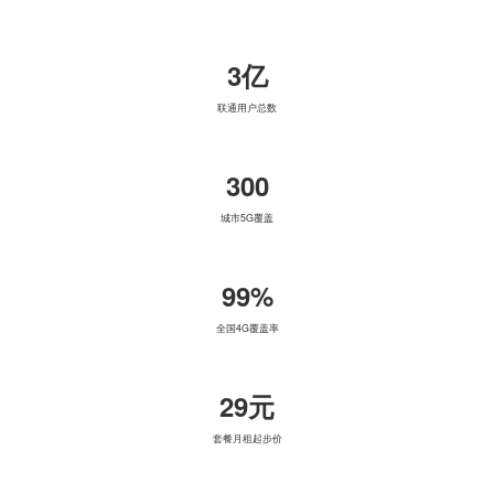
3亿
联通用户总数
300
城市5G覆盖
99%
全国4G覆盖率
29元
套餐月租起步价