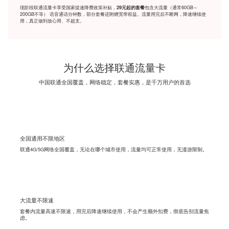
现阶段联通流量卡享受国家提速降费政策补贴，
包含大流量（通常60GB～
29元起的套餐
200GB不等） 语音通话分钟数，部分套餐还附赠宽带权益。流量用完后不断网，降速继续使
用，真正做到放心用、不超支。
为什么选择联通流量卡
中国联通全国覆盖，网络稳定，套餐实惠，是千万用户的首选
全国通用不限地区
联通4G/5G网络全国覆盖，无论在哪个城市使用，流量均可正常使用，无漫游限制。
大流量不限速
套餐内流量高速不限速，用完后降速继续使用，不会产生额外扣费，彻底告别流量焦
虑。