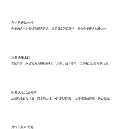
含语音通话分钟
套餐内含一定分钟数语音通话，满足日常通话需求，部分套餐还含免费短信。
免费快递上门
在线申请，联通官方免费邮寄SIM卡到家，插卡即用，无需去营业厅排队办理。
实名认证安全可靠
正规联通官方渠道，实名制办理，号码归属清晰，无任何隐藏费用，放心使用。
月租低至29元起