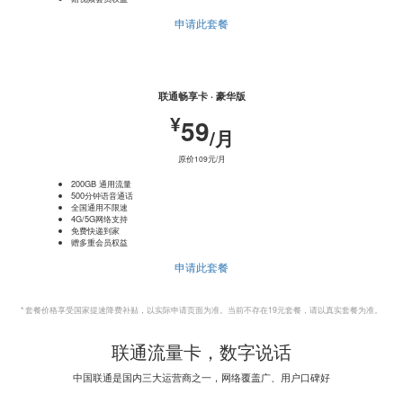
申请此套餐
联通畅享卡 · 豪华版
¥
59
/月
原价109元/月
200GB 通用流量
500分钟语音通话
全国通用不限速
4G/5G网络支持
免费快递到家
赠多重会员权益
申请此套餐
* 套餐价格享受国家提速降费补贴，以实际申请页面为准。当前不存在19元套餐，请以真实套餐为准。
联通流量卡，数字说话
中国联通是国内三大运营商之一，网络覆盖广、用户口碑好