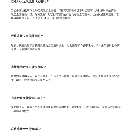
联通19元无限流量卡还有吗？
目前市面上已不存在19元无限流量套餐。"无限流量"套餐是早年运营商大力补贴时期的产物，
现已全面退出市场。任何宣称"19元无限流量"的广告均存在虚假宣传。当前联通正规流量卡套
餐月租从29元起，含大流量 通话，性价比依然很高。
联通流量卡全国通用吗？
是的，联通流量卡套餐内流量为全国通用流量，无论您在哪个省市使用，均可正常使用套餐内
流量，无需担心漫游问题。
流量用完后会自动扣费吗？
套餐内流量用完后，网速会降低，但不会自动扣费产生额外流量费用。您可以继续以降速状态
使用网络，或选择购买流量加油包。
申请后多久能收到SIM卡？
提交申请后，联通官方会通过快递免费邮寄SIM卡，通常1-3个工作日内到达。收到后按照说明
书激活即可使用。
联通流量卡支持5G吗？