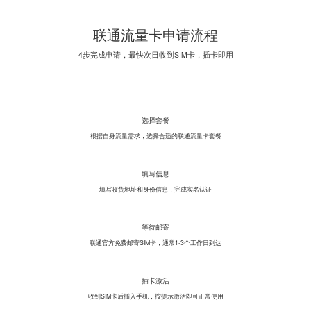
联通流量卡申请流程
4步完成申请，最快次日收到SIM卡，插卡即用
1
选择套餐
根据自身流量需求，选择合适的联通流量卡套餐
2
填写信息
填写收货地址和身份信息，完成实名认证
3
等待邮寄
联通官方免费邮寄SIM卡，通常1-3个工作日到达
4
插卡激活
收到SIM卡后插入手机，按提示激活即可正常使用