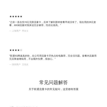
★★★★★
"之前一直在找19元无限流量卡，后来了解到那种套餐早就没有了。现在用的29元套
餐，60GB流量对我来说完全够用，性价比很高。"
— 上海用户 · 李女士
★★★★☆
"联通5G网速真的快，在公司用流量卡开热点给电脑用，完全没问题。套餐内流量用
完后降速继续用，不会额外扣费，很放心。"
— 深圳用户 · 王先生
常见问题解答
关于联通流量卡的常见疑问，这里都有答案