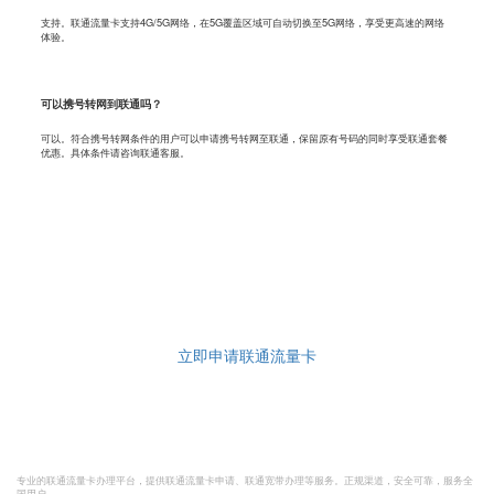
支持。联通流量卡支持4G/5G网络，在5G覆盖区域可自动切换至5G网络，享受更高速的网络
体验。
可以携号转网到联通吗？
可以。符合携号转网条件的用户可以申请携号转网至联通，保留原有号码的同时享受联通套餐
优惠。具体条件请咨询联通客服。
现在申请联通流量卡，享受超值优惠
29元起大流量套餐，全国通用不限速，免费快递到家，插卡即用。正规联通官
方渠道，安全可靠，放心办理。
立即申请联通流量卡
联
联通
流量卡
网
专业的联通流量卡办理平台，提供联通流量卡申请、联通宽带办理等服务。正规渠道，安全可靠，服务全
国用户。