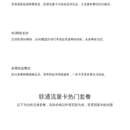
享受国家提速降费政策，联通流量卡月租低至29元起，大流量套餐性价比极高。
5G网络支持
支持联通5G网络，在5G覆盖区域可享受超高速网络体验，未来网络无忧。
多重权益叠加
部分套餐附赠视频会员、宽带权益等增值服务，一张卡享受多重生活权益。
联通流量卡热门套餐
以下为当前主推套餐，实际价格以申请页面为准，享受国家补贴优惠