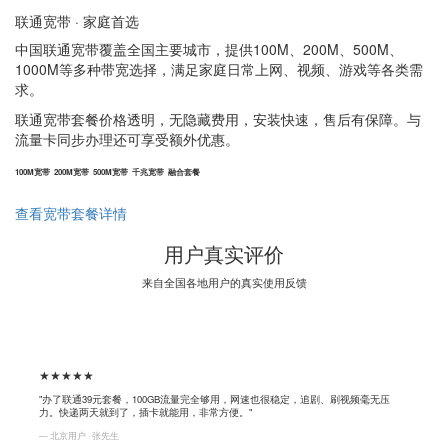
联通宽带 · 家庭首选
中国联通宽带覆盖全国主要城市，提供100M、200M、500M、
1000M等多种带宽选择，满足家庭日常上网、视频、游戏等各类需
求。
联通宽带套餐价格透明，无隐藏费用，安装快速，售后有保障。与
流量卡同步办理还可享受额外优惠。
100M宽带
200M宽带
500M宽带
千兆宽带
融合套餐
查看宽带套餐详情
用户真实评价
来自全国各地用户的真实使用反馈
★★★★★
"办了联通39元套餐，100GB流量完全够用，网速也很稳定，追剧、刷视频毫无压
力。快递两天就到了，插卡就能用，非常方便。"
— 北京用户 · 张先生