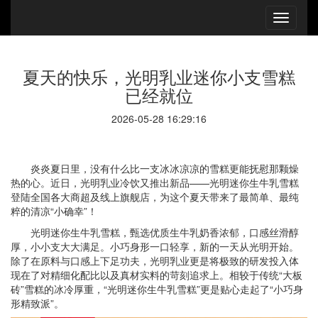
夏天的快乐，光明乳业迷你小支雪糕
已经就位
2026-05-28 16:29:16
炎炎夏日里，没有什么比一支冰冰凉凉的雪糕更能抚慰那颗燥
热的心。近日，光明乳业冷饮又推出新品——光明迷你生牛乳雪糕
登陆全国各大商超及线上旗舰店，为这个夏天带来了最简单、最纯
粹的清凉“小确幸”！
光明迷你生牛乳雪糕，甄选优质生牛乳奶香浓郁，口感丝滑醇
厚，小小支大大满足。小巧身形一口轻享，新的一天从光明开始。
除了在原料与口感上下足功夫，光明乳业更是将极致的研发投入体
现在了对精细化配比以及真材实料的苛刻追求上。相较于传统“大板
砖”雪糕的冰冷厚重，“光明迷你生牛乳雪糕”更是贴心走起了“小巧身
形精致派”。