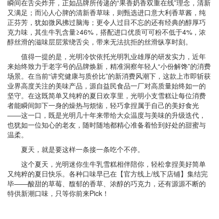
瞬间在舌尖炸开，正如品牌所传递的“果香奶香双重在线”理念，清新
又满足；而沁人心脾的清新香草味，则甄选进口意大利香草酱，纯
正芬芳，犹如微风拂过脑海；更令人过目不忘的还有经典的醇厚巧
克力味，其生牛乳含量≥46%，搭配进口优质可可粉不低于4%，浓
醇丝滑的滋味层层萦绕舌尖，带来无法抗拒的丝滑纵享时刻。
值得一提的是，光明冷饮依托光明乳业雄厚的研发实力，近年
来始终致力于老字号的品牌焕新，精准洞察年轻人“小份解馋”的消费
场景。在当前“讲究健康与质价比”的新消费风潮下，这款上市即斩获
业界高度关注的美味产品，源自益民食品一厂对高质量始终如一的
坚守。在这既简单又纯粹的夏日欢享里，光明小支雪糕让每位消费
者能瞬间卸下一身的燥热与烦恼，轻巧拿捏属于自己的美好食光
——这一口，既是光明几十年来带给大众温度与美味的升级迭代，
也犹如一位知心的老友，随时随地都精心准备着恰到好处的甜蜜与
温柔。
夏天，就是要这样一条接一条吃个不停。
这个夏天，光明迷你生牛乳雪糕相伴陪你，轻松拿捏美好简单
又纯粹的夏日快乐。各种口味早已在【官方线上/线下店铺】集结完
毕——酸甜的草莓、馥郁的香草、浓醇的巧克力，还有源源不断的
特供新潮口味，只等你前来Pick！