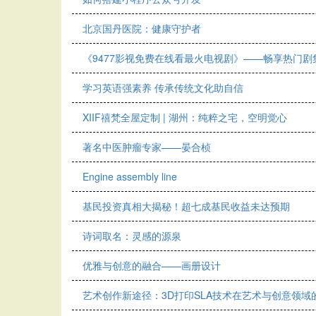
北京国丹医院：健康守护者
《9477影视免费在线看最火电视剧》——畅享热门剧
学习英语强素养 传承传统文化助自信
XIIF禧梵全屋定制 | 湖州：纯粹之宅，空明觉心
著名中医肿瘤专家——晏合桢
Engine assembly line
基民投资真相大揭秘！超七成基民收益未达预期
诗词取名：灵感的源泉
优雅与创意的融合——画册设计
艺术创作新途径：3D打印SLA技术在艺术与创意领域